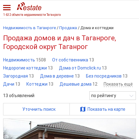
1 632 объекта недвижимости Таганрога
Недвижимость в Таганроге
/
Продажа
/
Дома и коттеджи
Продажа домов и дач в Таганроге,
Городской округ Таганрог
Недвижимость
1508
От собственника
13
Недорогие коттеджи
13
Дома от Domclick.ru
13
Загородная
13
Дома в деревне
13
Без посредников
13
Дачи
13
Коттеджи
13
Дешевые дома
12
Показать ещё
13
объявлений
по рейтингу
Уточнить поиск
Показать на карте