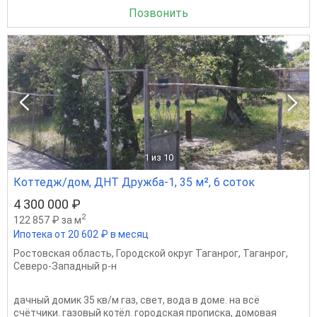
Позвонить
1
из 10
Коттедж/дом, ДНТ Дружба-1, 35 м², 6 соток
4 300 000 ₽
2
122 857 ₽ за м
Ипотека от 20 602 ₽ в месяц
Ростовская область
,
Городской округ Таганрог
,
Таганрог
,
Северо-Западный р-н
дачный домик 35 кв/м газ, свет, вода в доме. на всё
счётчики. газовый котёл. городская прописка, домовая