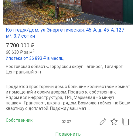
1
из 8
Коттедж/дом, ул Энергетическая, 45-А, д. 45-А, 127
м², 3.7 сотки
7 700 000 ₽
2
60 630 ₽ за м
Ипотека от 36 893 ₽ в месяц
Ростовская область
,
Городской округ Таганрог
,
Таганрог
,
Центральный р-н
Продаётся просторный дом, с большим количеством комнат
и помещений и своим двором. Продаю я, собственник!
Рядом вся инфраструктура, ТРЦ Мармелад - 5 минут
пешком. Транспорт, школа - рядом. Возможен обмен на Вашу
квартиру с доплатой. Подожду ваш мат....
Собственник
02.07
Позвонить