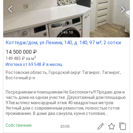
1
из 10
Коттедж/дом, ул Ленина, 140, д. 140, 97 м², 2 сотки
14 500 000 ₽
2
149 485 ₽ за м
Ипотека от 69 548 ₽ в месяц
Ростовская область
,
Городской округ Таганрог
,
Таганрог
,
Восточный р-н
Посредникам и помощникам Не Беспокоить!!! Продаю дом и
часть дома на одном участке. Двухэтажный дом площадью
97кв.м.плюс мансардный этаж 40 квадратных метров.
Уютный дом с современным ремонтом, полностью готов
проживанию. В доме два санузла, кухня столовая,...
Собственник
20.05