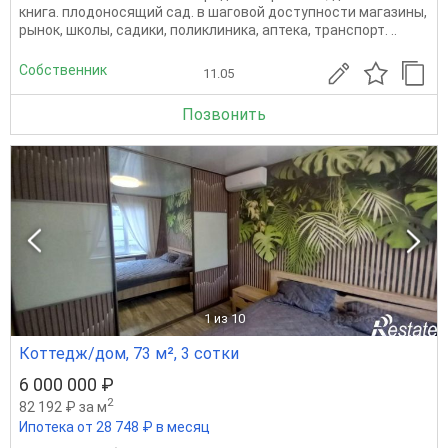
книга. плодоносящий сад. в шаговой доступности магазины,
рынок, школы, садики, поликлиника, аптека, транспорт. ..
Собственник
11.05
Позвонить
1
из 10
Коттедж/дом, 73 м², 3 сотки
6 000 000 ₽
2
82 192 ₽ за м
Ипотека от 28 748 ₽ в месяц