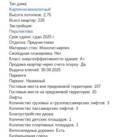
Тип дома:
Кирпично-монолитный
Высота потолков:
2,75
Всего квартир:
228
Застройщик:
Перспектива
Срок сдачи:
сдан 2025 г
Отделка:
Предчистовая
Материал стен:
Монолит-кирпич
Свободная планировка:
Нет
Класс энергоэффективности здания:
A+
Продажа квартир через счета эскроу:
Да
Выдача ключей:
30.09.2025
Паркинги
Паркинг:
Наземный
Гостевые места вне придомовой территории:
107
Гостевые места на придомовой территории:
20
Лифты
Количество грузовых и грузопассажирских лифтов:
3
Количество пассажирских лифтов:
3
Благоустройство двора
Количество детских площадок:
1
Количество спортивных площадок:
1
Велосипедные дорожки:
Есть
Безбарьерная среда