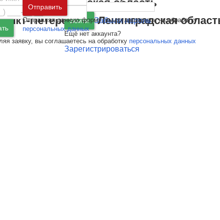
Москва
и
Московская область
Отправить
Санкт-Петербург
и
Ленинградская област
Отправляя данную форму, вы соглашаетесь на обработку
Забыли пароль
Войти
ать
персональных данных
Ещё нет аккаунта?
ляя заявку, вы соглашаетесь на обработку
персональных данных
Зарегистрироваться