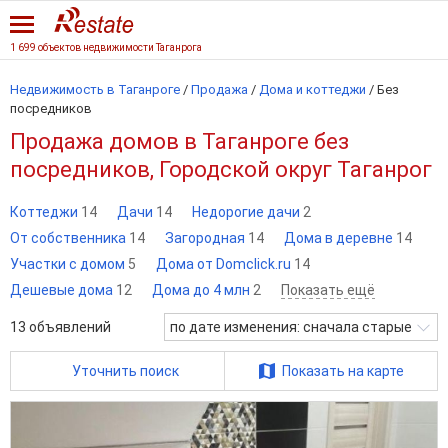
1 699 объектов недвижимости Таганрога
Недвижимость в Таганроге
/
Продажа
/
Дома и коттеджи
/
Без
посредников
Продажа домов в Таганроге без
посредников, Городской округ Таганрог
Коттеджи
14
Дачи
14
Недорогие дачи
2
От собственника
14
Загородная
14
Дома в деревне
14
Участки с домом
5
Дома от Domclick.ru
14
Дешевые дома
12
Дома до 4 млн
2
Показать ещё
13
объявлений
по дате изменения: сначала старые
Уточнить поиск
Показать на карте