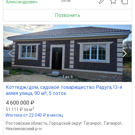
04.08
Александрович
Позвонить
1
из 6
Коттедж/дом, садовое товарищество Радуга,13-я
аллея улица, 90 м², 5 соток
4 600 000 ₽
2
51 111 ₽ за м
Ипотека от 22 040 ₽ в месяц
Ростовская область
,
Городской округ Таганрог
,
Таганрог
,
Неклиновский р-н