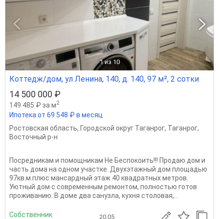
1
из 10
Коттедж/дом, ул Ленина, 140, д. 140, 97 м², 2 сотки
14 500 000 ₽
2
149 485 ₽ за м
Ипотека от 69 548 ₽ в месяц
Ростовская область
,
Городской округ Таганрог
,
Таганрог
,
Восточный р-н
Посредникам и помощникам Не Беспокоить!!! Продаю дом и
часть дома на одном участке. Двухэтажный дом площадью
97кв.м.плюс мансардный этаж 40 квадратных метров.
Уютный дом с современным ремонтом, полностью готов
проживанию. В доме два санузла, кухня столовая,...
Собственник
20.05