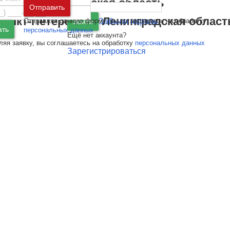
Москва
и
Московская область
Отправить
Санкт-Петербург
и
Ленинградская област
Отправляя данную форму, вы соглашаетесь на обработку
Забыли пароль
Войти
ать
персональных данных
Ещё нет аккаунта?
ляя заявку, вы соглашаетесь на обработку
персональных данных
Зарегистрироваться