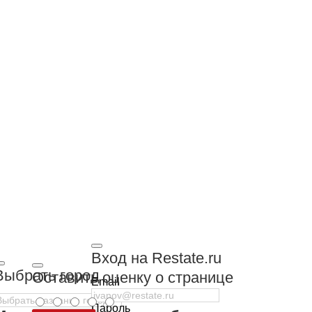
Вход на Restate.ru
Выбрать город
Оставить оценку о странице
Email
Пароль