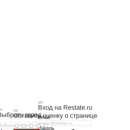
Вход на Restate.ru
Выбрать город
Оставить оценку о странице
Email
Пароль