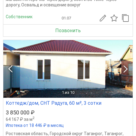
дорогу, Освальд и освещение вокруг
Собственник
01.07
Позвонить
1
из 10
Коттедж/дом, СНТ Радуга, 60 м², 3 сотки
3 850 000 ₽
2
64 167 ₽ за м
Ипотека от 18 446 ₽ в месяц
Ростовская область
,
Городской округ Таганрог
,
Таганрог
,