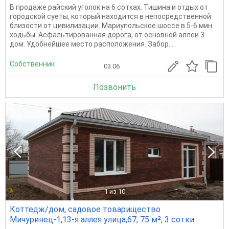
В продаже райский уголок на 6 сотках. Тишина и отдых от
городской суеты, который находится в непосредственной
близости от цивилизации. Мариупольское шоссе в 5-6 мин
ходьбы. Асфальтированная дорога, от основной аллеи 3
дом. Удобнейшее место расположения. Забор...
Собственник
03.06
Позвонить
1
из 10
Коттедж/дом, садовое товарищество
Мичуринец-1,13-я аллея улица,67, 75 м², 3 сотки