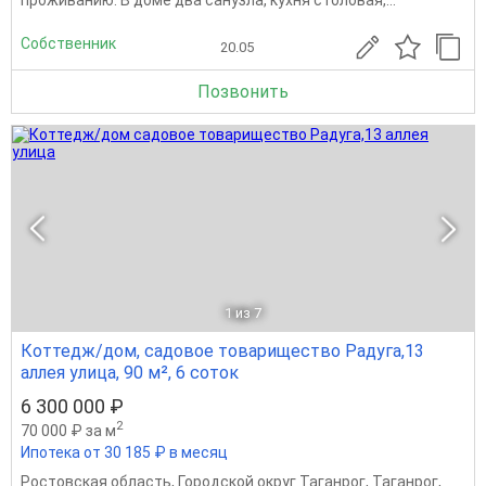
проживанию. В доме два санузла, кухня столовая,...
Собственник
20.05
Позвонить
1
из 7
Коттедж/дом, садовое товарищество Радуга,13
аллея улица, 90 м², 6 соток
6 300 000 ₽
2
70 000 ₽ за м
Ипотека от 30 185 ₽ в месяц
Ростовская область
,
Городской округ Таганрог
,
Таганрог
,