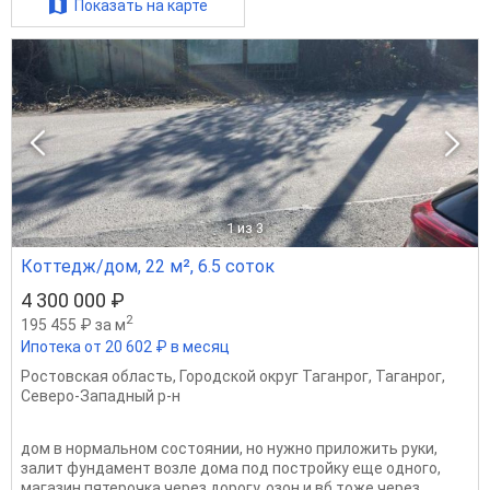
Показать на карте
1
из 3
Коттедж/дом, 22 м², 6.5 соток
4 300 000 ₽
2
195 455 ₽ за м
Ипотека от 20 602 ₽ в месяц
Ростовская область
,
Городской округ Таганрог
,
Таганрог
,
Северо-Западный р-н
дом в нормальном состоянии, но нужно приложить руки,
залит фундамент возле дома под постройку еще одного,
магазин пятерочка через дорогу, озон и вб тоже через