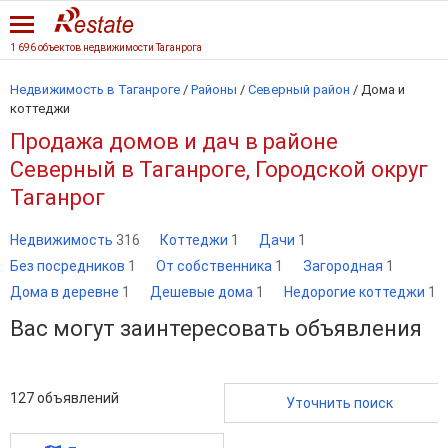
1 696 объектов недвижимости Таганрога
Недвижимость в Таганроге
/
Районы
/
Северный район
/
Дома и
коттеджи
Продажа домов и дач в районе
Северный в Таганроге, Городской округ
Таганрог
Недвижимость
316
Коттеджи
1
Дачи
1
Без посредников
1
От собственника
1
Загородная
1
Дома в деревне
1
Дешевые дома
1
Недорогие коттеджи
1
Вас могут заинтересовать объявления
127
объявлений
Уточнить поиск