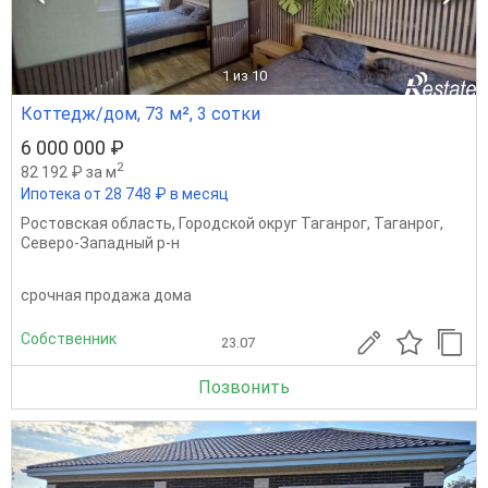
1
из 10
Коттедж/дом, 73 м², 3 сотки
6 000 000 ₽
2
82 192 ₽ за м
Ипотека от 28 748 ₽ в месяц
Ростовская область
,
Городской округ Таганрог
,
Таганрог
,
Северо-Западный р-н
срочная продажа дома
Собственник
23.07
Позвонить