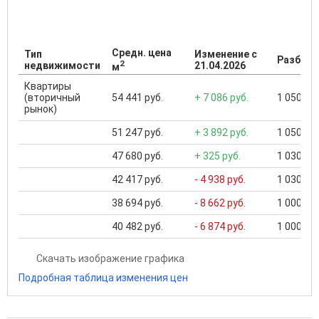
Средн. цена
Тип
Изменение с
Разброс
2
недвижимости
21.04.2026
м
Квартиры
(вторичный
54 441 руб.
+ 7 086 руб.
1 050 000
рынок)
51 247 руб.
+ 3 892 руб.
1 050 000
47 680 руб.
+ 325 руб.
1 030 000
42 417 руб.
- 4 938 руб.
1 030 000
38 694 руб.
- 8 662 руб.
1 000 000
40 482 руб.
- 6 874 руб.
1 000 000
Скачать изображение графика
Подробная таблица изменения цен