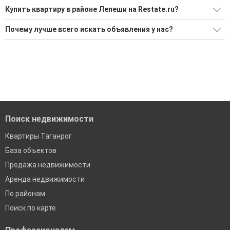
Купить квартиру в районе Лепеши на Restate.ru?
Поможем Купить квартиру в районе Лепеши?
Почему лучше всего искать объявления у нас?
Воспользуйтесь нашим поиском по новостройкам, для
Все объявления проверены и проходят строгую
подбора подходящего вам варианта
модерацию
'Сохраните результаты поиска и возвращайтесь к нему,
Удобный поиск, есть подписка на новые объявления
когда это будет нужно'
Помогаем с подбором выгодных ипотечных программ в
банках в Таганроге
Поиск недвижимости
Квартиры Таганрог
База объектов
Продажа недвижимости
Аренда недвижимости
По районам
Поиск по карте